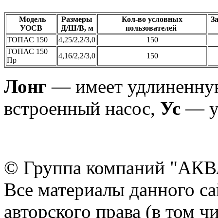
Модель
Размеры
Кол-во условных
З
УОСВ
Д/Ш/В, м
пользователей
ТОПАС 150
4,25/2,2/3,0
150
ТОПАС 150
4,16/2,2/3,0
150
Пр
Лонг
— имеет удлиненную
встроенный насос,
Ус
— у
© Группа компаний "АКВА
Все материалы данного са
авторского права (в том ч